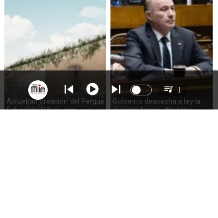
1
Aprueban creación del Parque
Gobierno despacha a ley la
Sebastián Piñera con
megarreforma: Alcaldes
inversión de $4 mil millones
recurrirán al TC