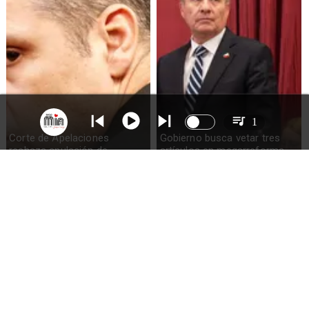
1
Corte de Apelaciones
Gobierno busca vetar tres
rechaza anulación de
artículos en megarreforma
absolución de Claudio Crespo