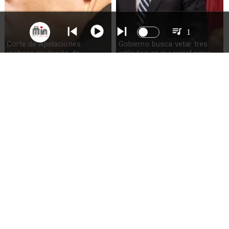
1
Corte de Apelaciones
Gobierno busca vetar tres
rechaza anulación de
artículos en megarreforma
absolución de Claudio Crespo
Sueldos millonarios en
Alvarado descarta reintegro
superintendencias: 46
de exsubsecretario de