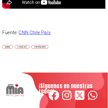
Fuente:
CNN Chile País
ENADE
LICENCIAS
CONTRALORÍA
¡Síguenos en nuestras
redes!