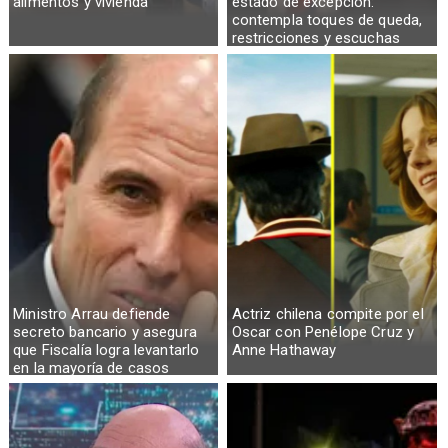
alimentos y vivienda
estado de excepción:
contempla toques de queda,
restricciones y escuchas
telefónicas en zonas críticas
Ministro Arrau defiende
Actriz chilena compite por el
secreto bancario y asegura
Oscar con Penélope Cruz y
que Fiscalía logra levantarlo
Anne Hathaway
en la mayoría de casos