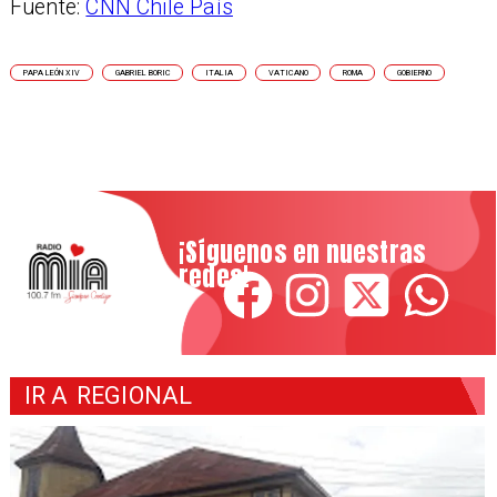
Fuente:
CNN Chile País
PAPA LEÓN XIV
GABRIEL BORIC
ITALIA
VATICANO
ROMA
GOBIERNO
¡Síguenos en nuestras
redes!
IR A
REGIONAL