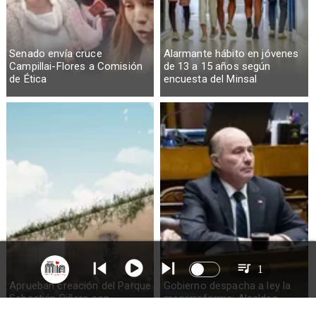
Senado envía cruce
Alarmante hábito en jóvenes
Campillai-Flores a Comisión
de 13 a 15 años según
de Ética
encuesta del Minsal
1
Aprueban creación del Parque
Gobierno despacha a ley la
Sebastián Piñera con
megarreforma: Alcaldes
inversión de $4 mil millones
recurrirán al TC