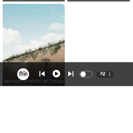
1
Aprueban creación del Parque
Sebastián Piñera con
inversión de $4 mil millones