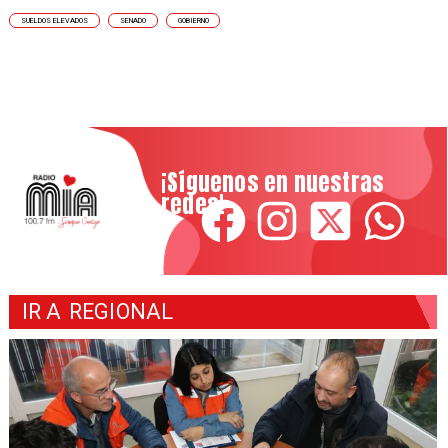
SUELDOS ELEVADOS
SENADO
GOBIERNO
¡Síguenos en nuestras
redes!
IR A
REGIONAL