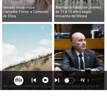
Senado envía cruce
Alarmante hábito en jóvenes
Campillai-Flores a Comisión
de 13 a 15 años según
de Ética
encuesta del Minsal
1
Aprueban creación del Parque
Gobierno despacha a ley la
Sebastián Piñera con
megarreforma: Alcaldes
inversión de $4 mil millones
recurrirán al TC