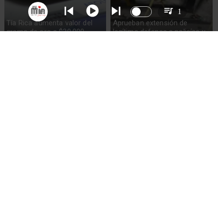
1
Tía Rica aumenta valor del
Aprueban extensión de
gramo de oro a $30.000
legítima defensa a policías y
militares
Chile rechaza alza arancel EE.
Balance del sistema frontal
UU. antes de imposición del
en zona centro-sur: 2
12.5%
muertos y 2.476
damnificados