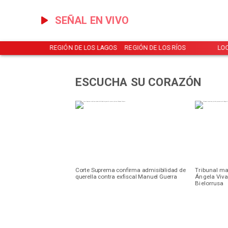
SEÑAL EN VIVO
NOTICIAS
REGIÓN DE LOS LAGOS
REGIÓN DE LOS RÍOS
LO
ESCUCHA SU CORAZÓN
Corte Suprema confirma admisibilidad de
Tribunal ma
querella contra exfiscal Manuel Guerra
Ángela Viv
Bielorrusa