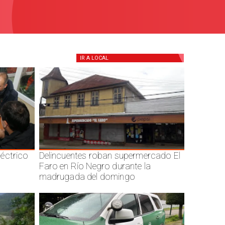
IR A
LOCAL
éctrico
Delincuentes roban supermercado El
Faro en Río Negro durante la
madrugada del domingo