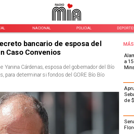
NACIONAL
POLICIAL
DEPORTES
INTER
 secreto bancario de esposa del
MÁS
en Caso Convenios
Alar
a 15
 de Yanina Cárdenas, esposa del gobernador del Bío
Mins
os, para determinar si fondos del GORE Bío Bío
Apru
Seba
de $
Sena
Flor