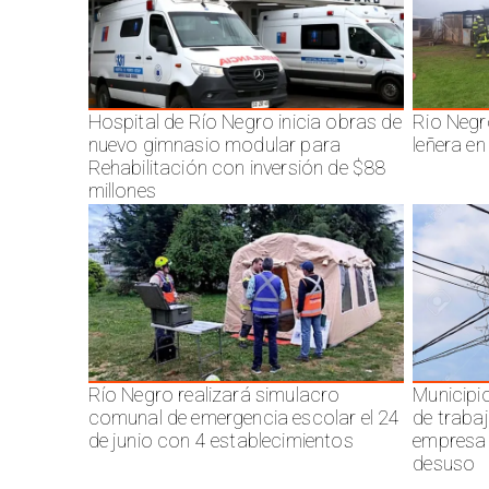
Hospital de Río Negro inicia obras de
Rio Negr
nuevo gimnasio modular para
leñera en
Rehabilitación con inversión de $88
millones
Río Negro realizará simulacro
Municipi
comunal de emergencia escolar el 24
de traba
de junio con 4 establecimientos
empresa 
desuso