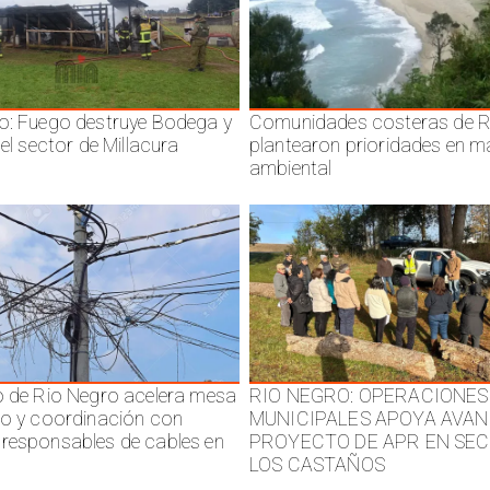
o: Fuego destruye Bodega y
Comunidades costeras de R
 el sector de Millacura
plantearon prioridades en m
ambiental
o de Rio Negro acelera mesa
RIO NEGRO: OPERACIONES
jo y coordinación con
MUNICIPALES APOYA AVAN
responsables de cables en
PROYECTO DE APR EN SE
LOS CASTAÑOS