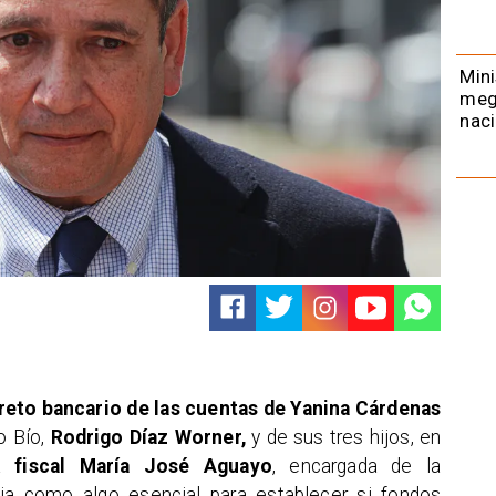
Mini
meg
naci
creto bancario de las cuentas de Yanina Cárdenas
o Bío,
Rodrigo Díaz Worner,
y de sus tres hijos, en
La
fiscal María José Aguayo
, encargada de la
ncia como algo esencial para establecer si fondos