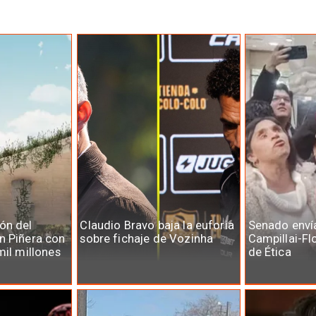
ón del
Claudio Bravo baja la euforia
Senado enví
n Piñera con
sobre fichaje de Vozinha
Campillai-Fl
mil millones
de Ética