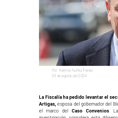
Katrina Nuñez Farias
Por
29 de agosto de 2024
La Fiscalía ha pedido levantar el se
Artigas,
esposa del gobernador del Bí
el marco del
Caso Convenios
. 
investigación, considera esta dilige