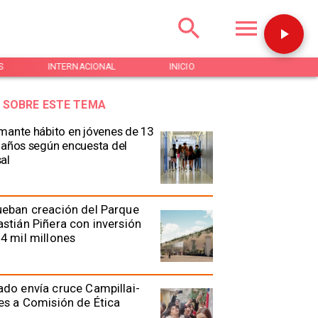
NACIONAL
INICIO
NOTICIAS
REGIÓN DE L
 SOBRE ESTE TEMA
mante hábito en jóvenes de 13
 años según encuesta del
al
eban creación del Parque
stián Piñera con inversión
4 mil millones
do envía cruce Campillai-
es a Comisión de Ética