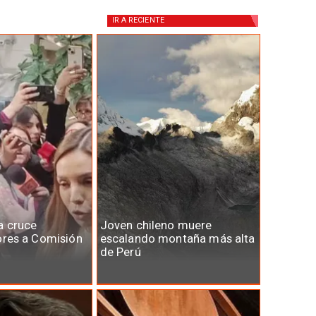
IR A
RECIENTE
a cruce
Joven chileno muere
ores a Comisión
escalando montaña más alta
de Perú