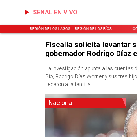
SEÑAL EN VIVO
EGIÓN DE LOS LAGOS
REGIÓN DE LOS RÍOS
LOCAL
Fiscalía solicita levantar
gobernador Rodrigo Díaz 
​La investigación apunta a las cuentas
Bío, Rodrigo Díaz Worner y sus tres hij
llegaron a la familia.
Nacional