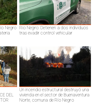
ío Negro
Rio Negro: Detienen a dos individuos
ateria
tras evadir control vehicular
Un incendio estructural destruyó una
CE DEL
vivienda en el sector de Buenaventura
CTOR
Norte, comuna de Río Negro