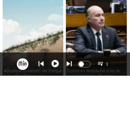
1
Aprueban creación del Parque
Gobierno despacha a ley la
Sebastián Piñera con
megarreforma: Alcaldes
inversión de $4 mil millones
recurrirán al TC