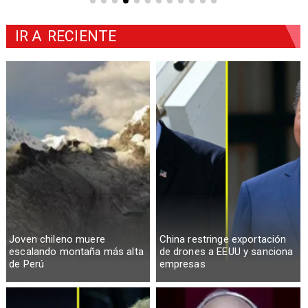
IR A
RECIENTE
Joven chileno muere
China restringe exportación
escalando montaña más alta
de drones a EEUU y sanciona
de Perú
empresas