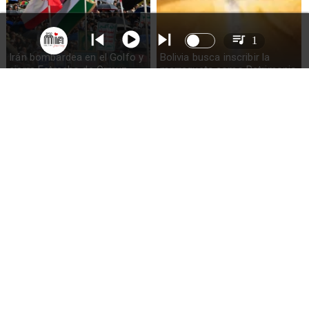
1
Irán bombardea en el Golfo y
Bolivia busca inscribir la
cierra Estrecho de Ormuz
marraqueta como Patrimonio
de la Humanidad
EEUU e Irán intercambian
Venezuela solicita liberar
ataques en el estrecho de
activos congelados para
Ormuz
recuperación tras terremotos