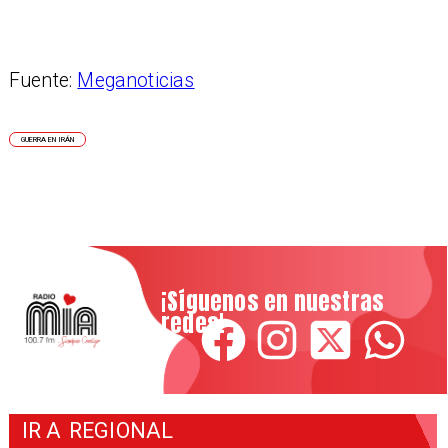
Fuente:
Meganoticias
GUERRA EN IRÁN
¡Síguenos en nuestras
redes!
IR A
REGIONAL