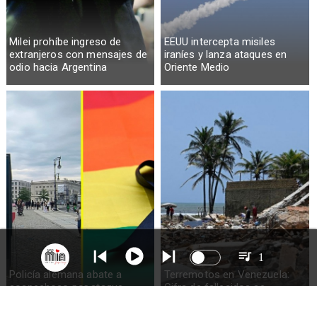
Milei prohíbe ingreso de
EEUU intercepta misiles
extranjeros con mensajes de
iraníes y lanza ataques en
odio hacia Argentina
Oriente Medio
1
Policía alemana abate a
Terremotos en Venezuela:
sospechoso por ataque
Cifra de fallecidos se
'islamista' en Marcha del
incrementa a cerca de 5.400
Orgullo en Berlín