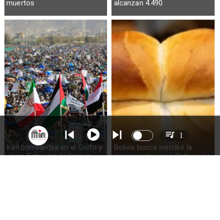
muertos
alcanzan 4.490
1
Irán bombardea en el Golfo y
Bolivia busca inscribir la
cierra Estrecho de Ormuz
marraqueta como Patrimonio
de la Humanidad