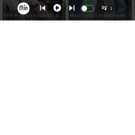
1
FIFA investiga incidentes al
Messi habla tras derrota en
final del Mundial
final del Mundial
España gana su segundo
Lionel Messi llora tras derrota
Mundial al vencer a Argentina
en Final Mundial 2026