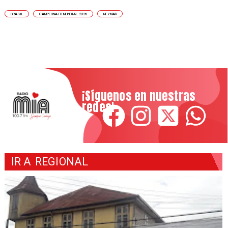
BRASIL
CAMPEONATO MUNDIAL 2026
NEYMAR
¡Síguenos en nuestras
redes!
IR A
REGIONAL