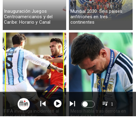
Inauguración Juegos
Mundial 2030: Seis países
Centroamericanos y del
anfitriones en tres
Caribe: Horario y Canal
continentes
1
FIFA investiga incidentes al
Messi habla tras derrota en
final del Mundial
final del Mundial