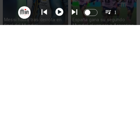
1
Messi habla tras derrota en
España gana su segundo
final del Mundial
Mundial al vencer a Argentina
Lionel Messi llora tras derrota
FIFA investiga pancarta de
en Final Mundial 2026
Argentina sobre Malvinas