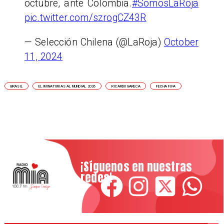
octubre, ante Colombia.
#SomosLaRoja
pic.twitter.com/szrogCZ43R
— Selección Chilena (@LaRoja)
October
11, 2024
BRASIL
ELIMINATORIAS AL MUNDIAL 2026
RICARDO GARECA
FECHA FIFA
¡Síguenos en nuestras
redes!