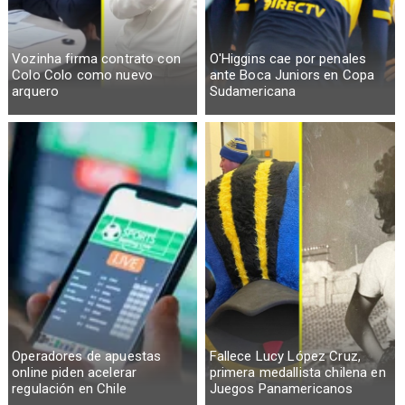
Vozinha firma contrato con
O'Higgins cae por penales
Colo Colo como nuevo
ante Boca Juniors en Copa
arquero
Sudamericana
Operadores de apuestas
Fallece Lucy López Cruz,
online piden acelerar
primera medallista chilena en
regulación en Chile
Juegos Panamericanos