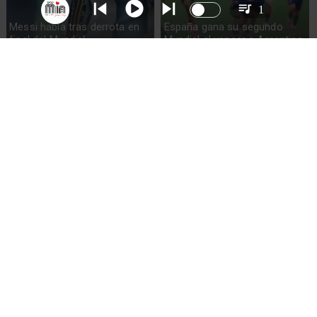
1
Messi habla tras derrota en
España gana su segundo
final del Mundial
Mundial al vencer a Argentina
Lionel Messi llora tras derrota
FIFA investiga pancarta de
en Final Mundial 2026
Argentina sobre Malvinas