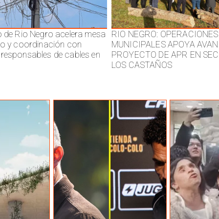
o de Rio Negro acelera mesa
RIO NEGRO: OPERACIONES
jo y coordinación con
MUNICIPALES APOYA AVAN
responsables de cables en
PROYECTO DE APR EN SE
LOS CASTAÑOS