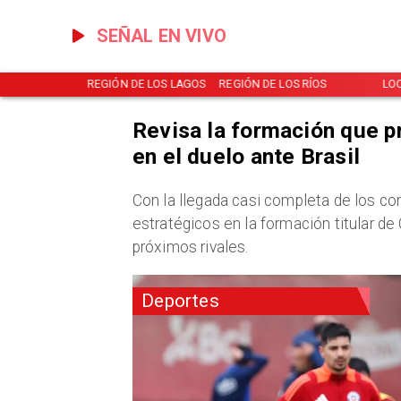
SEÑAL EN VIVO
NOTICIAS
REGIÓN DE LOS LAGOS
REGIÓN DE LOS RÍOS
LO
Revisa la formación que p
en el duelo ante Brasil
​Con la llegada casi completa de los c
estratégicos en la formación titular de
próximos rivales.
Deportes