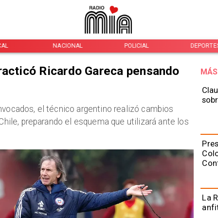
CAL
NACIONAL
POLICIAL
DEPORTE
racticó Ricardo Gareca pensando
MÁS
Clau
sobr
onvocados, el técnico argentino realizó cambios
 Chile, preparando el esquema que utilizará ante los
Pres
Colo
Con
La R
anfi