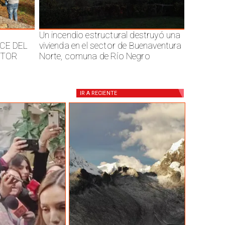
Un incendio estructural destruyó una
CE DEL
vivienda en el sector de Buenaventura
CTOR
Norte, comuna de Río Negro
IR A
RECIENTE