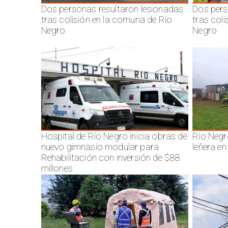
Dos personas resultaron lesionadas
Dos pers
tras colisión en la comuna de Río
tras col
Negro
Negro
Hospital de Río Negro inicia obras de
Rio Negr
nuevo gimnasio modular para
leñera en
Rehabilitación con inversión de $88
millones