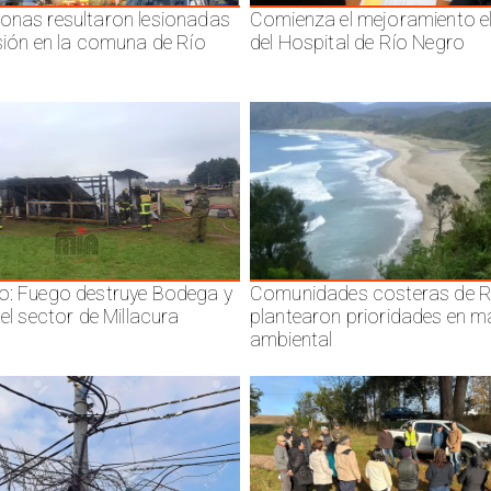
onas resultaron lesionadas
Comienza el mejoramiento el
isión en la comuna de Río
del Hospital de Río Negro
o: Fuego destruye Bodega y
Comunidades costeras de R
 el sector de Millacura
plantearon prioridades en m
ambiental