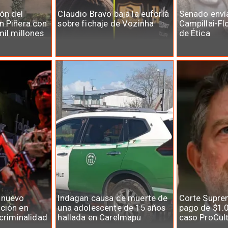
ón del
Claudio Bravo baja la euforia
Senado enví
n Piñera con
sobre fichaje de Vozinha
Campillai-Fl
mil millones
de Ética
 nuevo
Indagan causa de muerte de
Corte Supre
ción en
una adolescente de 15 años
pago de $1.0
 criminalidad
hallada en Carelmapu
caso ProCul