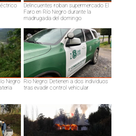
éctrico
Delincuentes roban supermercado El
Faro en Río Negro durante la
madrugada del domingo
ío Negro
Rio Negro: Detienen a dos individuos
ateria
tras evadir control vehicular