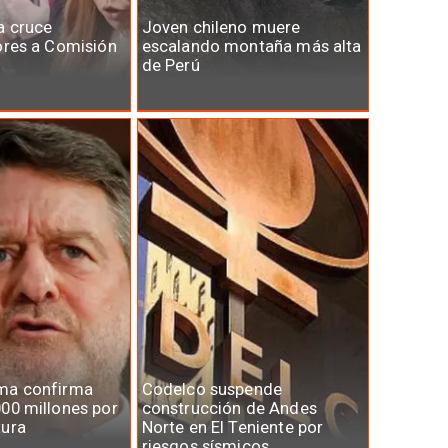
a cruce
Joven chileno muere
ores a Comisión
escalando montaña más alta
de Perú
ma confirma
Codelco suspende
00 millones por
construcción de Andes
tura
Norte en El Teniente por
riesgos sísmicos