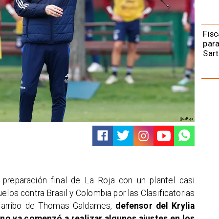
Fisc
para
Sart
@LaRoja
 preparación final de La Roja con un plantel casi
los contra Brasil y Colombia por las Clasificatorias
l arribo de Thomas Galdames,
defensor del Krylia
ino ya comenzó a realizar algunos ajustes en los