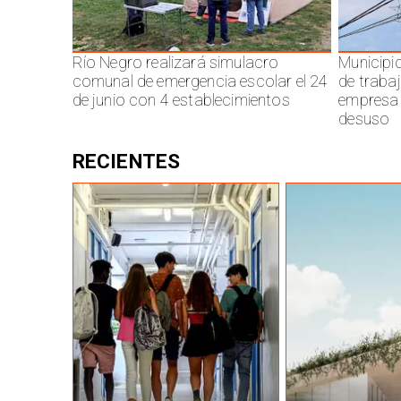
Río Negro realizará simulacro
Municipi
comunal de emergencia escolar el 24
de traba
de junio con 4 establecimientos
empresa 
desuso
RECIENTES