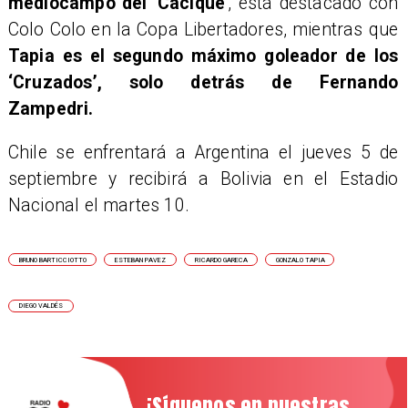
mediocampo del 'Cacique
', está destacado con
Colo Colo en la Copa Libertadores, mientras que
Tapia es el segundo máximo goleador de los
‘Cruzados’, solo detrás de Fernando
Zampedri.
Chile se enfrentará a Argentina el jueves 5 de
septiembre y recibirá a Bolivia en el Estadio
Nacional el martes 10.
BRUNO BARTICCIOTTO
ESTEBAN PAVEZ
RICARDO GARECA
GONZALO TAPIA
DIEGO VALDÉS
¡Síguenos en nuestras