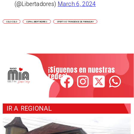
(@Libertadores)
March 6, 2024
COLO COLO
COPA LIBERTADORES
SPORTIVO TRINIDENSE DE PARAGUAY
¡Síguenos en nuestras
redes!
IR A
REGIONAL