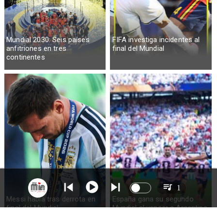
Mundial 2030: Seis países
FIFA investiga incidentes al
anfitriones en tres
final del Mundial
continentes
1
Messi habla tras derrota en
España gana su segundo
final del Mundial
Mundial al vencer a Argentina