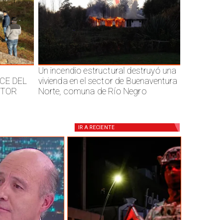
Un incendio estructural destruyó una
CE DEL
vivienda en el sector de Buenaventura
CTOR
Norte, comuna de Río Negro
IR A
RECIENTE