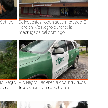
éctrico
Delincuentes roban supermercado El
Faro en Río Negro durante la
madrugada del domingo
ío Negro
Rio Negro: Detienen a dos individuos
ateria
tras evadir control vehicular