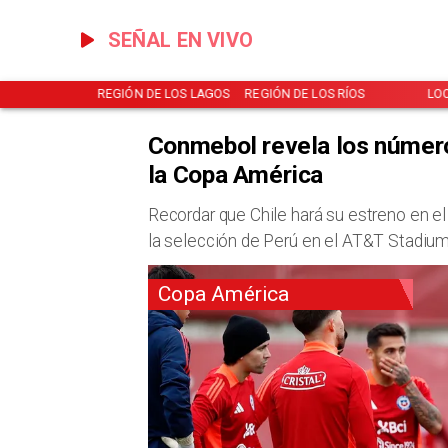
SEÑAL EN VIVO
NOTICIAS
REGIÓN DE LOS LAGOS
REGIÓN DE LOS RÍOS
LO
Conmebol revela los número
la Copa América
Recordar que Chile hará su estreno en el
la selección de Perú en el AT&T Stadium 
Copa América