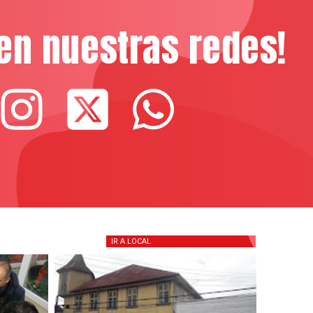
en nuestras redes!
IR A
LOCAL