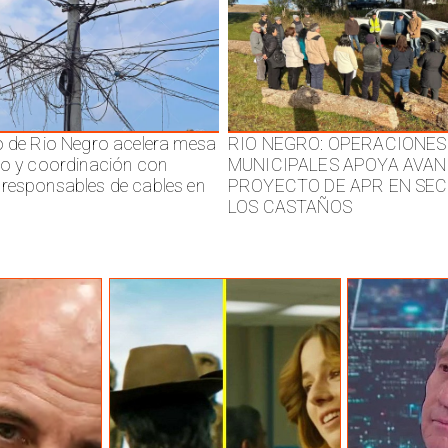
o de Rio Negro acelera mesa
RIO NEGRO: OPERACIONES
jo y coordinación con
MUNICIPALES APOYA AVAN
responsables de cables en
PROYECTO DE APR EN SE
LOS CASTAÑOS