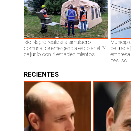
Río Negro realizará simulacro
Municipi
comunal de emergencia escolar el 24
de traba
de junio con 4 establecimientos
empresa 
desuso
RECIENTES