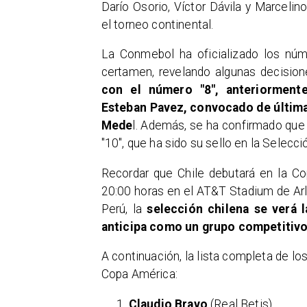
Darío Osorio, Víctor Dávila y Marceli
el torneo continental.
La Conmebol ha oficializado los núme
certamen, revelando algunas decision
con el número "8", anteriormente
Esteban Pavez, convocado de última h
Mede
l. Además, se ha confirmado qu
"10", que ha sido su sello en la Selecc
Recordar que Chile debutará en la Co
20:00 horas en el AT&T Stadium de Arl
Perú, la
selección chilena se verá l
anticipa como un grupo competitivo 
A continuación, la lista completa de lo
Copa América:
Claudio Bravo
(Real Betis)