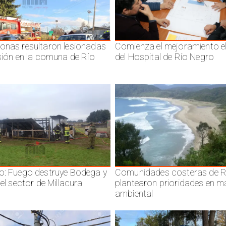
onas resultaron lesionadas
Comienza el mejoramiento el
isión en la comuna de Río
del Hospital de Río Negro
o: Fuego destruye Bodega y
Comunidades costeras de R
 el sector de Millacura
plantearon prioridades en m
ambiental