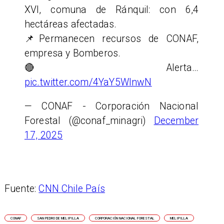
XVI, comuna de Ránquil: con 6,4
hectáreas afectadas.
📌Permanecen recursos de CONAF,
empresa y Bomberos.
🔴 Alerta…
pic.twitter.com/4YaY5WlnwN
— CONAF - Corporación Nacional
Forestal (@conaf_minagri)
December
17, 2025
Fuente:
CNN Chile País
CONAF
SAN PEDRO DE MELIPILLA
CORPORACIÓN NACIONAL FORESTAL
MELIPILLA