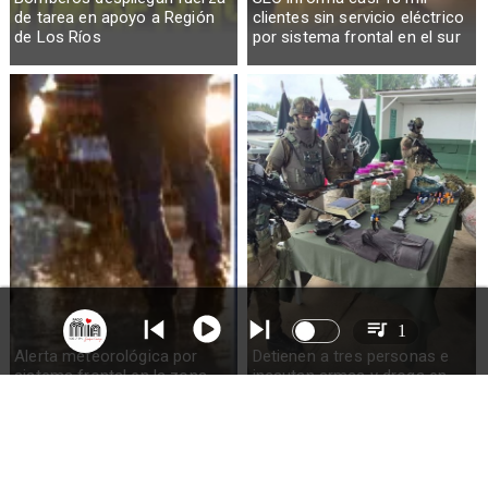
de tarea en apoyo a Región
clientes sin servicio eléctrico
de Los Ríos
por sistema frontal en el sur
1
Alerta meteorológica por
Detienen a tres personas e
sistema frontal en la zona
incautan armas y droga en
sur del país: pronostican
Ercilla
hasta 100mm de lluvia