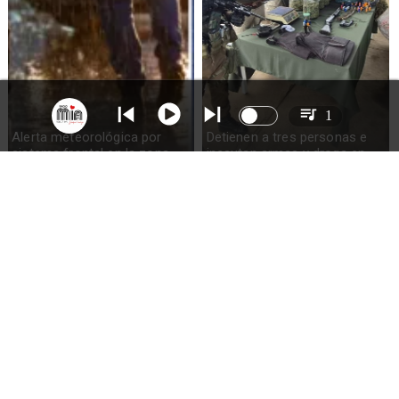
1
Alerta meteorológica por
Detienen a tres personas e
sistema frontal en la zona
incautan armas y droga en
sur del país: pronostican
Ercilla
hasta 100mm de lluvia