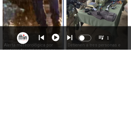
1
Alerta meteorológica por
Detienen a tres personas e
sistema frontal en la zona
incautan armas y droga en
sur del país: pronostican
Ercilla
hasta 100mm de lluvia