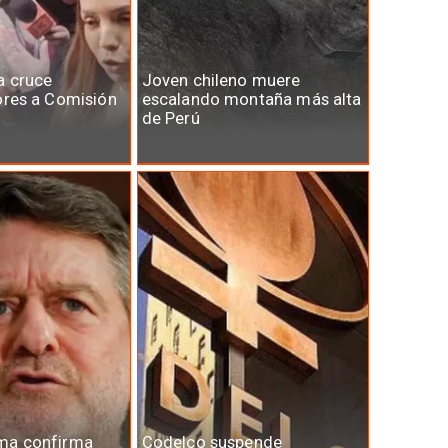
a cruce
Joven chileno muere
ores a Comisión
escalando montaña más alta
de Perú
ma confirma
Codelco suspende