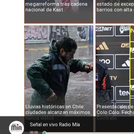
megarreforma tras cadena
estado de excep
nacional de Kast
barrios con alta
Lluvias históricas en Chile:
Presentación de
ciudades alcanzan máximos
Colo Colo: Fecha
nunca vistos
Contrato
Señal en vivo Radio Mía
00:00