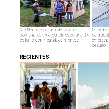
Río Negro realizará simulacro
Municipi
comunal de emergencia escolar el 24
de traba
de junio con 4 establecimientos
empresa 
desuso
RECIENTES