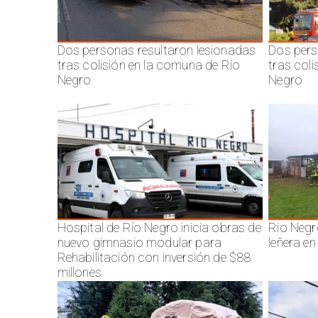
Dos personas resultaron lesionadas
Dos pers
tras colisión en la comuna de Río
tras col
Negro
Negro
Hospital de Río Negro inicia obras de
Rio Negr
nuevo gimnasio modular para
leñera en
Rehabilitación con inversión de $88
millones