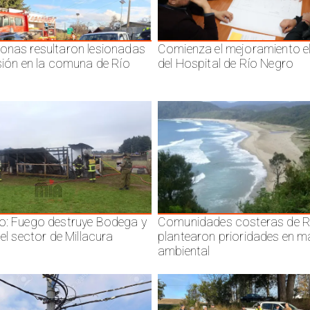
onas resultaron lesionadas
Comienza el mejoramiento el
isión en la comuna de Río
del Hospital de Río Negro
o: Fuego destruye Bodega y
Comunidades costeras de R
 el sector de Millacura
plantearon prioridades en m
ambiental