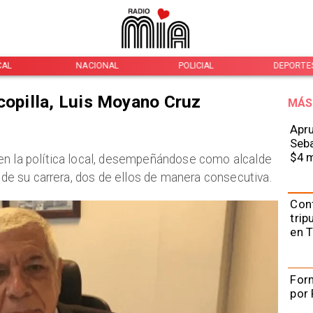
CAL
NACIONAL
POLICIAL
DEPORTE
copilla, Luis Moyano Cruz
MÁS
Apru
Seba
$4 m
 en la política local, desempeñándose como alcalde
o de su carrera, dos de ellos de manera consecutiva.
Con
trip
en 
Form
por 