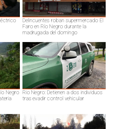
éctrico
Delincuentes roban supermercado El
Faro en Río Negro durante la
madrugada del domingo
ío Negro
Rio Negro: Detienen a dos individuos
ateria
tras evadir control vehicular