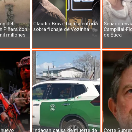
ón del
Claudio Bravo baja la euforia
Senado enví
n Piñera con
sobre fichaje de Vozinha
Campillai-Fl
mil millones
de Ética
 nuevo
Indagan causa de muerte de
Corte Supre