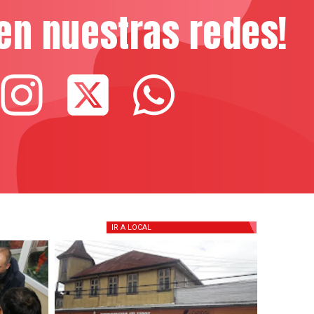
en nuestras redes!
IR A
LOCAL