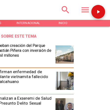
S
INTERNACIONAL
INICIO
NOTICIAS
 SOBRE ESTE TEMA
eban creación del Parque
stián Piñera con inversión de
il millones
firman enfermedad de
ulante vietnamita fallecido
Talcahuano
alizan a Exseremi de Salud
Presunto Delito Sexual