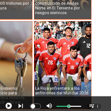
00 millones por
construcción de Andes
tura
Norte en El Teniente por
riesgos sísmicos
 Gobierno
La Roja enfrentará a los
icio para
anfitriones del Mundial 2026
era vivienda:
 UF y 30 mil
1