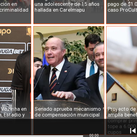
ción en
una adolescente de 15 años
pago de $1.0
 criminalidad
hallada en Carelmapu
caso ProCul
 Vozinha en
Senado aprueba mecanismo
Proyecto de
, Estadio y
de compensación municipal
amplía benef
comprar prim
tope a 6.000
cupos
00:00