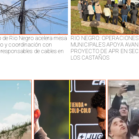
o de Rio Negro acelera mesa
RIO NEGRO: OPERACIONES
jo y coordinación con
MUNICIPALES APOYA AVAN
responsables de cables en
PROYECTO DE APR EN SE
LOS CASTAÑOS