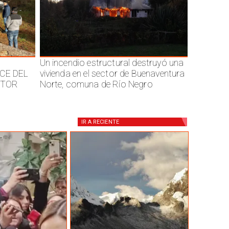
Un incendio estructural destruyó una
CE DEL
vivienda en el sector de Buenaventura
CTOR
Norte, comuna de Río Negro
IR A
RECIENTE