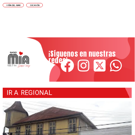
VIÑA DEL MAR
SOCAVÓN
¡Síguenos en nuestras
redes!
IR A
REGIONAL