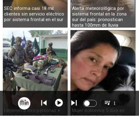
SEC informa casi 18 mil
Alerta meteorológica por
clientes sin servicio eléctrico
sistema frontal en la zona
por sistema frontal en el sur
sur del país: pronostican
hasta 100mm de lluvia
1
Detienen a tres personas e
Mujer sobrevive 5 días en
incautan armas y droga en
bosque con su perro en
Ercilla
Quellón