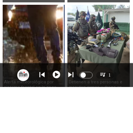
1
Alerta meteorológica por
Detienen a tres personas e
sistema frontal en la zona
incautan armas y droga en
sur del país: pronostican
Ercilla
hasta 100mm de lluvia