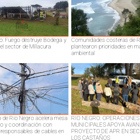
o: Fuego destruye Bodega y
Comunidades costeras de R
 el sector de Millacura
plantearon prioridades en m
ambiental
o de Rio Negro acelera mesa
RIO NEGRO: OPERACIONES
jo y coordinación con
MUNICIPALES APOYA AVAN
responsables de cables en
PROYECTO DE APR EN SE
LOS CASTAÑOS