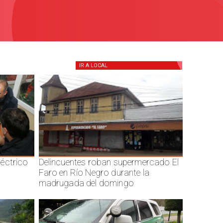
IR A
LOCAL
éctrico
Delincuentes roban supermercado El
Faro en Río Negro durante la
madrugada del domingo