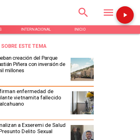
S
INTERNACIONAL
INICIO
NOTICIAS
 SOBRE ESTE TEMA
eban creación del Parque
stián Piñera con inversión de
il millones
firman enfermedad de
ulante vietnamita fallecido
Talcahuano
alizan a Exseremi de Salud
Presunto Delito Sexual