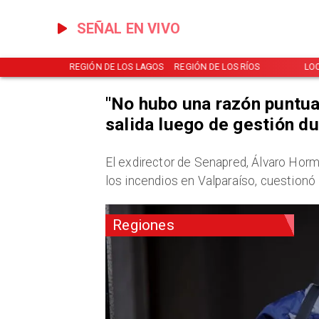
SEÑAL EN VIVO
NOTICIAS
REGIÓN DE LOS LAGOS
REGIÓN DE LOS RÍOS
LO
"No hubo una razón puntua
salida luego de gestión d
El exdirector de Senapred, Álvaro Horm
los incendios en Valparaíso, cuestionó
Regiones