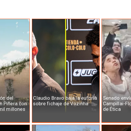
ón del
Claudio Bravo baja la euforia
Senado enví
n Piñera con
sobre fichaje de Vozinha
Campillai-Fl
mil millones
de Ética