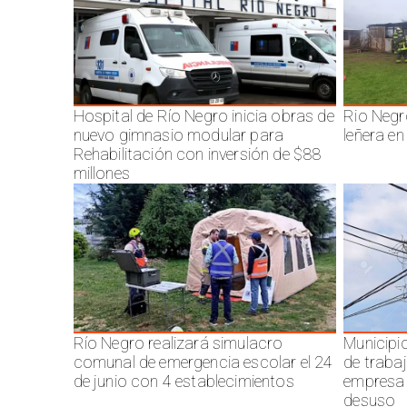
Hospital de Río Negro inicia obras de
Rio Negr
nuevo gimnasio modular para
leñera en
Rehabilitación con inversión de $88
millones
Río Negro realizará simulacro
Municipi
comunal de emergencia escolar el 24
de traba
de junio con 4 establecimientos
empresa 
desuso