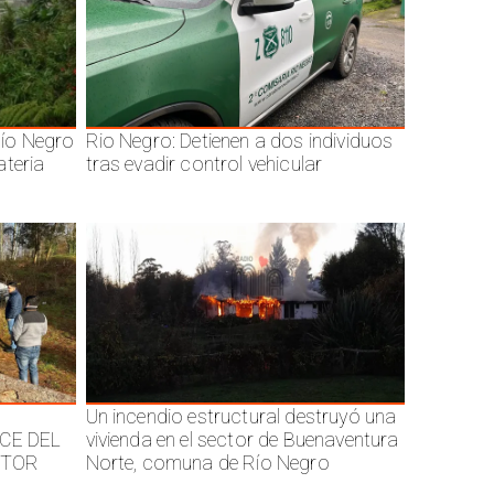
ío Negro
Rio Negro: Detienen a dos individuos
ateria
tras evadir control vehicular
Un incendio estructural destruyó una
CE DEL
vivienda en el sector de Buenaventura
CTOR
Norte, comuna de Río Negro