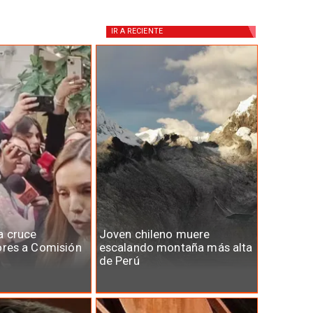
IR A
RECIENTE
a cruce
Joven chileno muere
ores a Comisión
escalando montaña más alta
de Perú