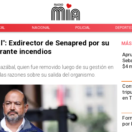
CAL
NACIONAL
POLICIAL
DEPORTE
l": Exdirector de Senapred por su
MÁS
urante incendios
Apru
Seba
$4 m
azábal, quien fue removido luego de su gestión en
 las razones sobre su salida del organismo.
Con
trip
en 
Form
por 