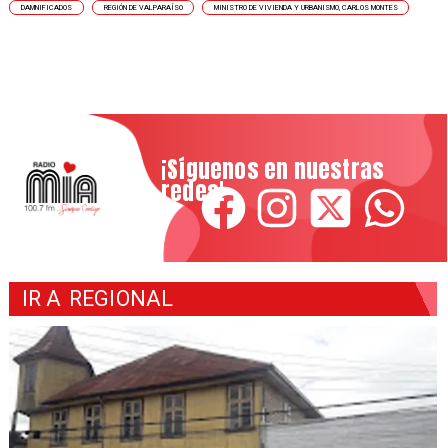
DAMNIFICADOS
REGIÓN DE VALPARAÍSO
MINISTRO DE VIVIENDA Y URBANISMO, CARLOS MONTES
¡Síguenos en nuestras
redes!
IR A
REGIONAL