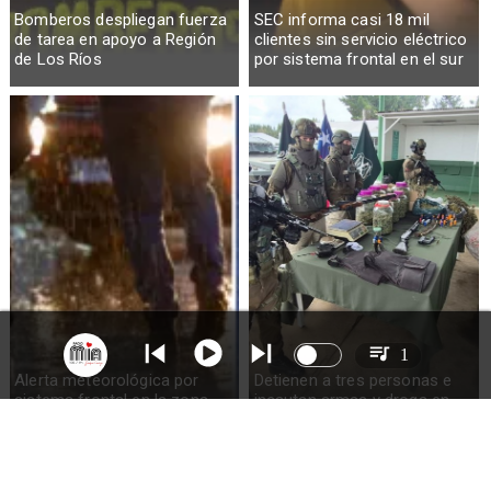
Bomberos despliegan fuerza
SEC informa casi 18 mil
de tarea en apoyo a Región
clientes sin servicio eléctrico
de Los Ríos
por sistema frontal en el sur
1
Alerta meteorológica por
Detienen a tres personas e
sistema frontal en la zona
incautan armas y droga en
sur del país: pronostican
Ercilla
hasta 100mm de lluvia