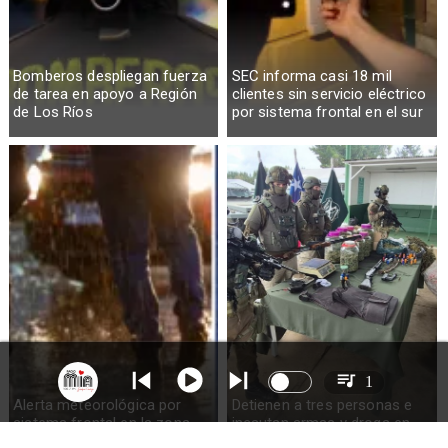
Bomberos despliegan fuerza
SEC informa casi 18 mil
de tarea en apoyo a Región
clientes sin servicio eléctrico
de Los Ríos
por sistema frontal en el sur
1
Alerta meteorológica por
Detienen a tres personas e
sistema frontal en la zona
incautan armas y droga en
sur del país: pronostican
Ercilla