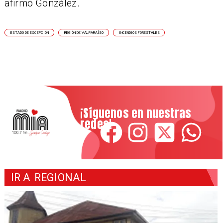
afirmó González.
ESTADO DE EXCEPCIÓN
REGIÓN DE VALPARAÍSO
INCENDIOS FORESTALES
¡Síguenos en nuestras
redes!
IR A
REGIONAL