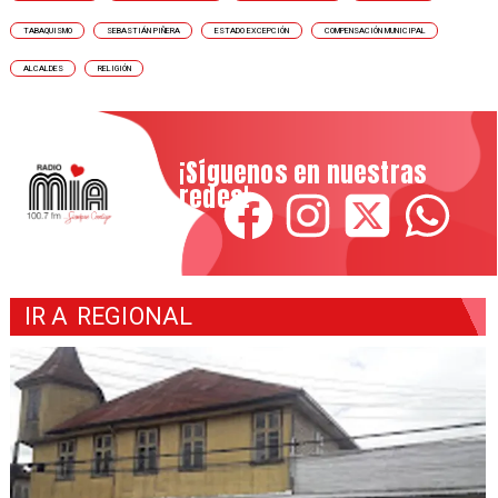
TABAQUISMO
SEBASTIÁN PIÑERA
ESTADO EXCEPCIÓN
COMPENSACIÓN MUNICIPAL
ALCALDES
RELIGIÓN
¡Síguenos en nuestras
redes!
IR A
REGIONAL