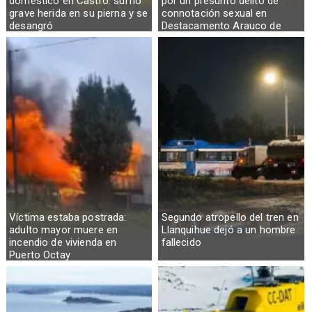
doméstico en Castro: sufrió
por un presunto delito de
grave herida en su pierna y se
connotación sexual en
desangró
Destacamento Arauco de
Osorno
Víctima estaba postrada:
Segundo atropello del tren en
adulto mayor muere en
Llanquihue dejó a un hombre
incendio de vivienda en
fallecido
Puerto Octay