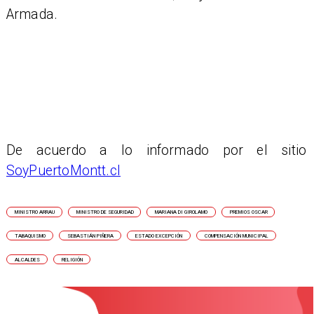
Armada.
De acuerdo a lo informado por el sitio
SoyPuertoMontt.cl
MINISTRO ARRAU
MINISTRO DE SEGURIDAD
MARIANA DI GIROLAMO
PREMIOS OSCAR
TABAQUISMO
SEBASTIÁN PIÑERA
ESTADO EXCEPCIÓN
COMPENSACIÓN MUNICIPAL
ALCALDES
RELIGIÓN