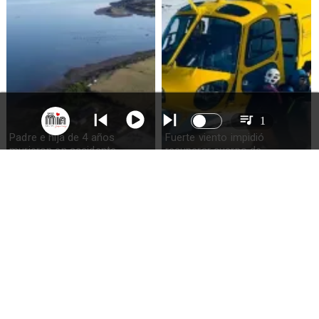
1
Padre e hija de 4 años
Fuerte viento impidió
murieron en accidente
recuperar cuerpo de
marítimo en la isla Puluqui de
excursionista fallecido en el
Calbuco
volcán Calbuco