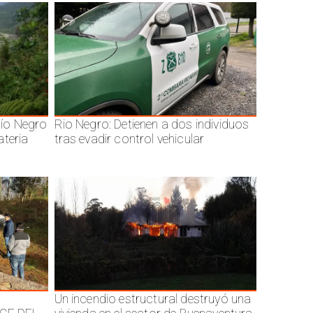
ío Negro
Rio Negro: Detienen a dos individuos
ateria
tras evadir control vehicular
Un incendio estructural destruyó una