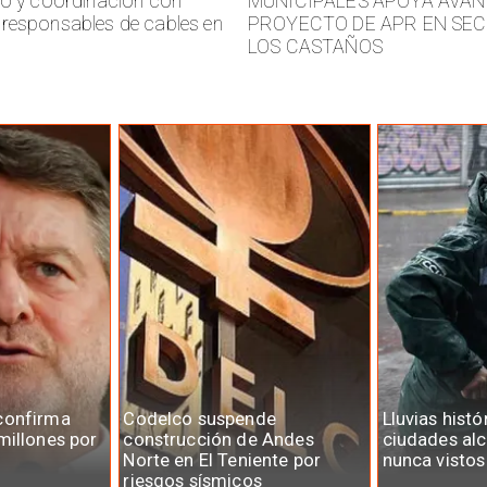
jo y coordinación con
MUNICIPALES APOYA AVAN
responsables de cables en
PROYECTO DE APR EN SE
LOS CASTAÑOS
confirma
Codelco suspende
Lluvias histó
millones por
construcción de Andes
ciudades al
Norte en El Teniente por
nunca vistos
riesgos sísmicos