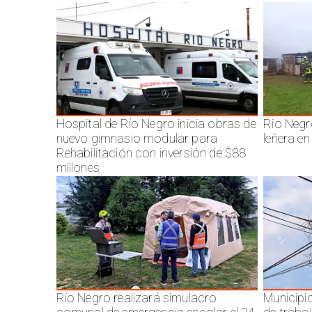
Hospital de Río Negro inicia obras de
Rio Negr
nuevo gimnasio modular para
leñera en
Rehabilitación con inversión de $88
millones
Río Negro realizará simulacro
Municipi