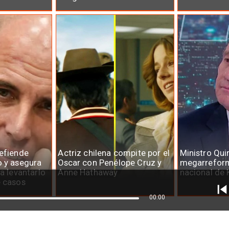
defiende
Actriz chilena compite por el
Ministro Qui
o y asegura
Oscar con Penélope Cruz y
megarreform
ra levantarlo
Anne Hathaway
nacional de 
e casos
00:00