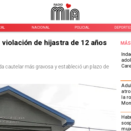
CAL
NACIONAL
POLICIAL
DEPORTE
violación de hijastra de 12 años
MÁS
Inda
adol
Car
da cautelar más gravosa y estableció un plazo de
Adu
atro
la r
Mon
Habr
sos
muje