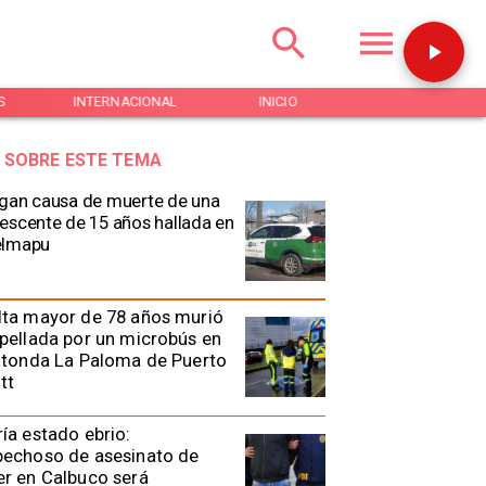
S
INTERNACIONAL
INICIO
NOTICIAS
 SOBRE ESTE TEMA
gan causa de muerte de una
escente de 15 años hallada en
elmapu
lta mayor de 78 años murió
pellada por un microbús en
otonda La Paloma de Puerto
tt
ía estado ebrio:
pechoso de asesinato de
r en Calbuco será