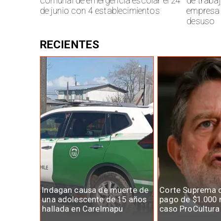
comunal de emergencia escolar el 24
de traba
de junio con 4 establecimientos
empresa 
desuso
RECIENTES
Indagan causa de muerte de
Corte Suprema 
una adolescente de 15 años
pago de $1.000 
hallada en Carelmapu
caso ProCultura