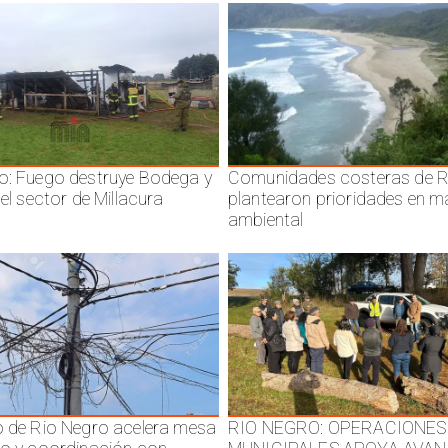
o: Fuego destruye Bodega y
Comunidades costeras de R
 el sector de Millacura
plantearon prioridades en m
ambiental
o de Rio Negro acelera mesa
RIO NEGRO: OPERACIONES