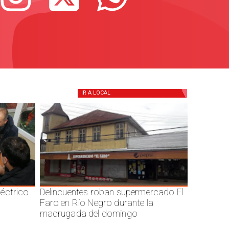
IR A
LOCAL
éctrico
Delincuentes roban supermercado El
Faro en Río Negro durante la
madrugada del domingo