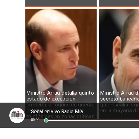
Ministro Arrau detalla quinto
Ministro Arrau 
estado de excepción:
secreto bancari
contempla toques de queda,
que Fiscalía log
restricciones y escuchas
en la mayoría d
Señal en vivo Radio Mía
telefónicas en zonas críticas
00:00