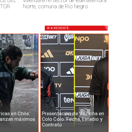
CE DEL
vivienda en el sector de Buenaventura
CTOR
Norte, comuna de Río Negro
IR A
RECIENTE
ricas en Chile:
Presentación de Vozinha en
canzan máximos
Colo Colo: Fecha, Estadio y
Contrato