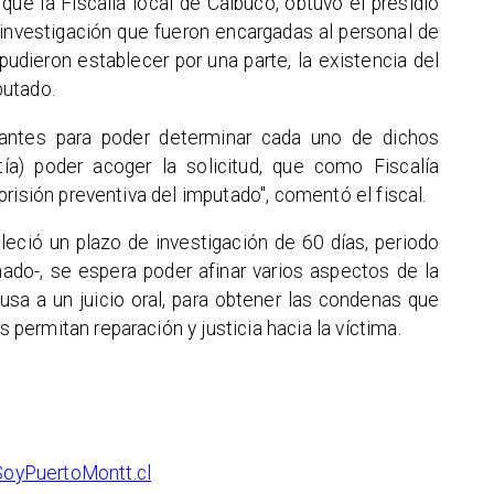
que la Fiscalía local de Calbuco, obtuvo el presidio
e investigación que fueron encargadas al personal de
pudieron establecer por una parte, la existencia del
putado.
evantes para poder determinar cada uno de dichos
tía) poder acoger la solicitud, que como Fiscalía
risión preventiva del imputado", comentó el fiscal.
leció un plazo de investigación de 60 días, periodo
nado-, se espera poder afinar varios aspectos de la
ausa a un juicio oral, para obtener las condenas que
ermitan reparación y justicia hacia la víctima.
SoyPuertoMontt.cl