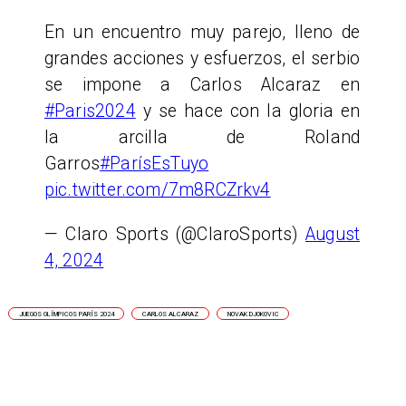
En un encuentro muy parejo, lleno de
grandes acciones y esfuerzos, el serbio
se impone a Carlos Alcaraz en
#Paris2024
y se hace con la gloria en
la arcilla de Roland
Garros
#ParísEsTuyo
pic.twitter.com/7m8RCZrkv4
— Claro Sports (@ClaroSports)
August
4, 2024
JUEGOS OLÍMPICOS PARÍS 2024
CARLOS ALCARAZ
NOVAK DJOKOVIC