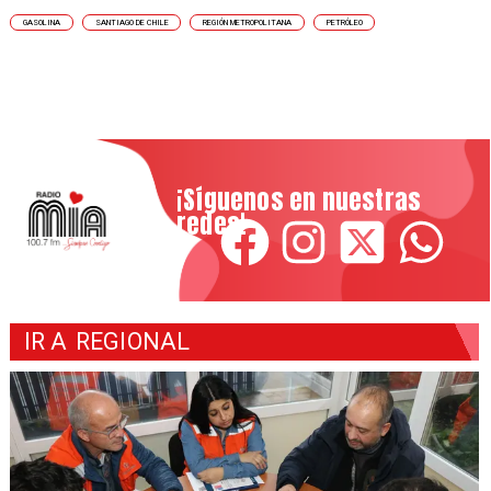
GASOLINA
SANTIAGO DE CHILE
REGIÓN METROPOLITANA
PETRÓLEO
¡Síguenos en nuestras
redes!
IR A
REGIONAL