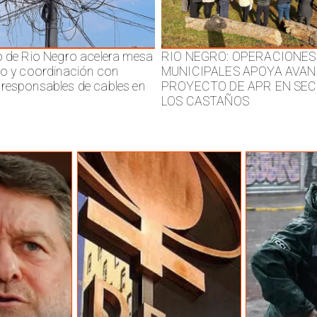
o de Rio Negro acelera mesa
RIO NEGRO: OPERACIONES
jo y coordinación con
MUNICIPALES APOYA AVAN
responsables de cables en
PROYECTO DE APR EN SE
LOS CASTAÑOS