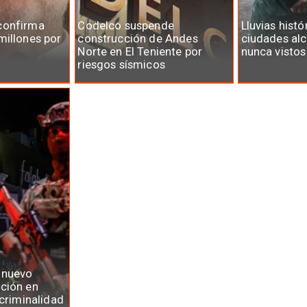
confirma
Codelco suspende
Lluvias histó
millones por
construcción de Andes
ciudades al
Norte en El Teniente por
nunca vistos
riesgos sísmicos
 nuevo
ción en
 criminalidad