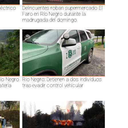
éctrico
Delincuentes roban supermercado El
Faro en Río Negro durante la
madrugada del domingo
ío Negro
Rio Negro: Detienen a dos individuos
ateria
tras evadir control vehicular