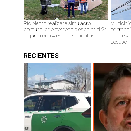
Río Negro realizará simulacro
Municipi
comunal de emergencia escolar el 24
de traba
de junio con 4 establecimientos
empresa 
desuso
RECIENTES