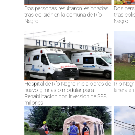
Dos personas resultaron lesionadas
Dos pers
tras colisión en la comuna de Río
tras col
Negro
Negro
Hospital de Río Negro inicia obras de
Rio Negr
nuevo gimnasio modular para
leñera en
Rehabilitación con inversión de $88
millones