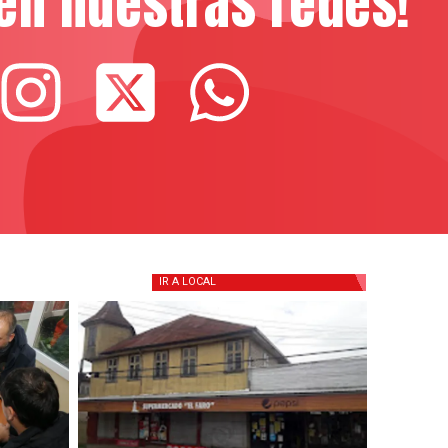
en nuestras redes!
IR A
LOCAL