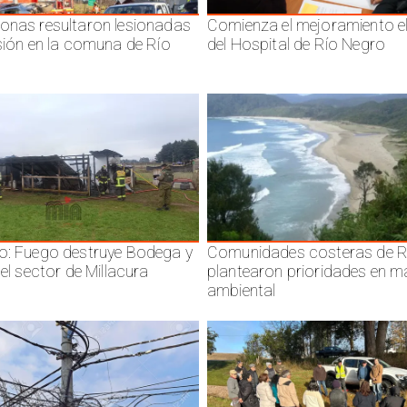
onas resultaron lesionadas
Comienza el mejoramiento el
isión en la comuna de Río
del Hospital de Río Negro
o: Fuego destruye Bodega y
Comunidades costeras de R
 el sector de Millacura
plantearon prioridades en m
ambiental