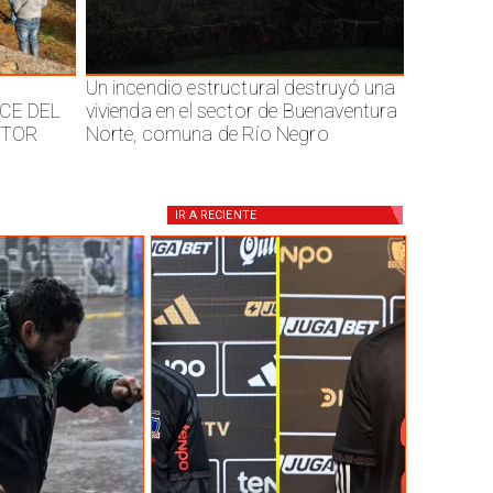
Un incendio estructural destruyó una
CE DEL
vivienda en el sector de Buenaventura
CTOR
Norte, comuna de Río Negro
IR A
RECIENTE