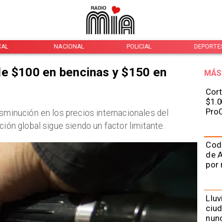
CAL
NACIONAL
POLICIAL
DEPORTE
e $100 en bencinas y $150 en
MÁS
Cort
$1.0
ProC
isminución en los precios internacionales del
ción global sigue siendo un factor limitante.
Cod
de A
por 
Lluv
ciu
nunc