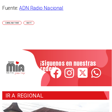
Fuente:
ADN Radio Nacional
CAROLINA TOHÁ
HAITÍ
¡Síguenos en nuestras
redes!
IR A
REGIONAL