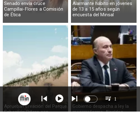
Senado envía cruce
Alarmante hábito en jóvenes
Campillai-Flores a Comisión
de 13 a 15 años según
de Ética
encuesta del Minsal
1
Aprueban creación del Parque
Gobierno despacha a ley la
Sebastián Piñera con
megarreforma: Alcaldes
inversión de $4 mil millones
recurrirán al TC