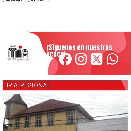
REGIÓN DE ÑUBLE
MARTÍN ARRAU
¡Síguenos en nuestras
redes!
IR A
REGIONAL