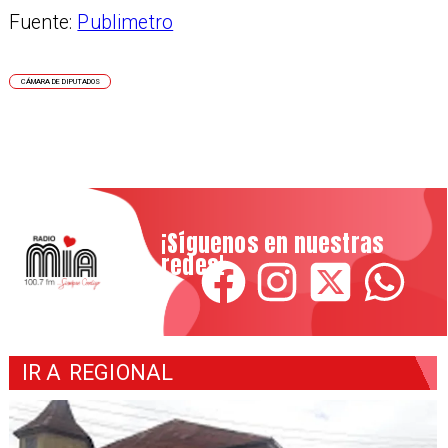
Fuente:
Publimetro
CÁMARA DE DIPUTADOS
¡Síguenos en nuestras
redes!
IR A
REGIONAL