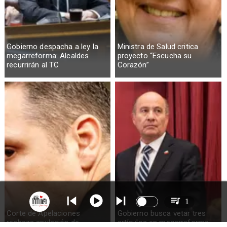
Gobierno despacha a ley la
Ministra de Salud critica
megarreforma: Alcaldes
proyecto “Escucha su
recurrirán al TC
Corazón”
1
Corte de Apelaciones
Gobierno busca vetar tres
rechaza anulación de
artículos en megarreforma