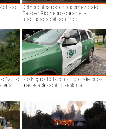
éctrico
Delincuentes roban supermercado El
Faro en Río Negro durante la
madrugada del domingo
ío Negro
Rio Negro: Detienen a dos individuos
ateria
tras evadir control vehicular