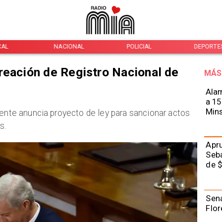
CAL
NACIONAL
POLICIAL
DEPORTE
reación de Registro Nacional de
MÁS
Alar
a 15
Mins
dente anuncia proyecto de ley para sancionar actos
s.
Apru
Seba
de $
Sena
Flor