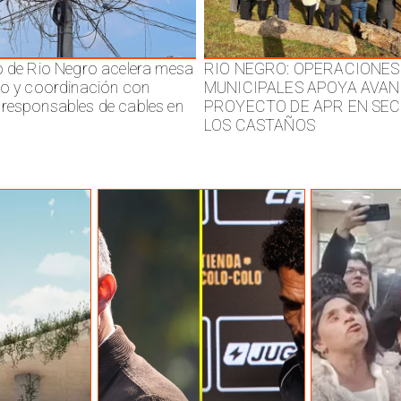
o de Rio Negro acelera mesa
RIO NEGRO: OPERACIONES
jo y coordinación con
MUNICIPALES APOYA AVAN
responsables de cables en
PROYECTO DE APR EN SE
LOS CASTAÑOS