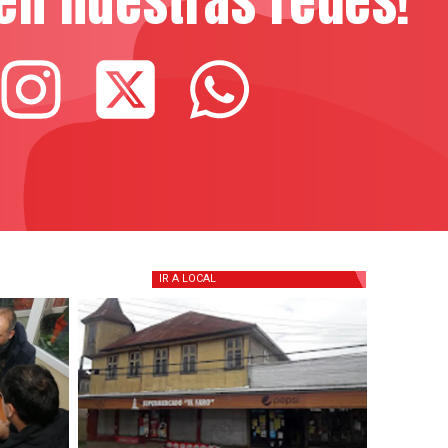
en nuestras redes!
IR A
LOCAL