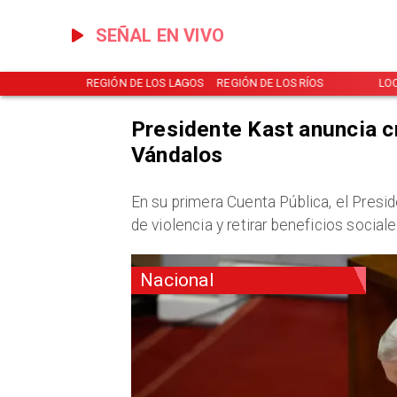
SEÑAL EN VIVO
NOTICIAS
REGIÓN DE LOS LAGOS
REGIÓN DE LOS RÍOS
LO
Presidente Kast anuncia c
Vándalos
En su primera Cuenta Pública, el Presi
de violencia y retirar beneficios sociale
Nacional