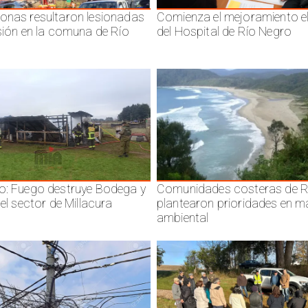
onas resultaron lesionadas
Comienza el mejoramiento el
isión en la comuna de Río
del Hospital de Río Negro
o: Fuego destruye Bodega y
Comunidades costeras de R
 el sector de Millacura
plantearon prioridades en m
ambiental