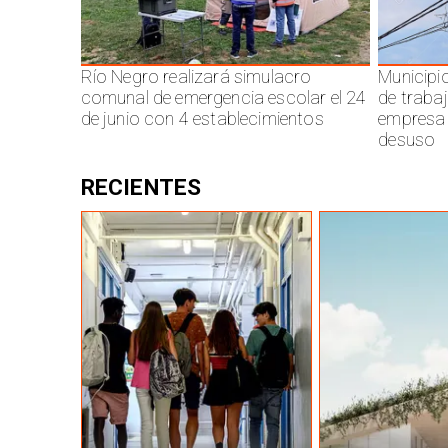
Río Negro realizará simulacro
Municipi
comunal de emergencia escolar el 24
de traba
de junio con 4 establecimientos
empresa 
desuso
RECIENTES