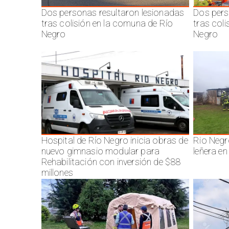
Dos personas resultaron lesionadas
Dos pers
tras colisión en la comuna de Río
tras col
Negro
Negro
Hospital de Río Negro inicia obras de
Rio Negr
nuevo gimnasio modular para
leñera en
Rehabilitación con inversión de $88
millones