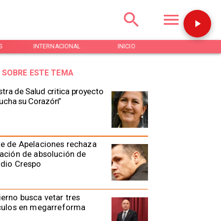
S
INTERNACIONAL
INICIO
NOTICIAS
 SOBRE ESTE TEMA
stra de Salud critica proyecto
ucha su Corazón”
e de Apelaciones rechaza
ación de absolución de
udio Crespo
erno busca vetar tres
ículos en megarreforma