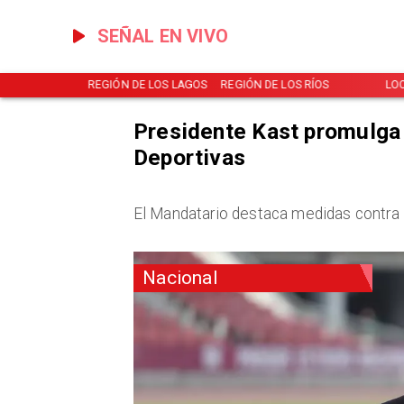
SEÑAL EN VIVO
NOTICIAS
REGIÓN DE LOS LAGOS
REGIÓN DE LOS RÍOS
LO
Presidente Kast promulga
Deportivas
El Mandatario destaca medidas contra la
Nacional