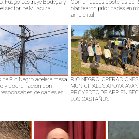
o: Fuego destruye Bodega y
Comunidades costeras de R
 el sector de Millacura
plantearon prioridades en m
ambiental
o de Rio Negro acelera mesa
RIO NEGRO: OPERACIONES
jo y coordinación con
MUNICIPALES APOYA AVAN
responsables de cables en
PROYECTO DE APR EN SE
LOS CASTAÑOS