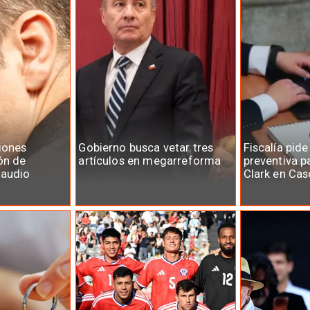
iones
Gobierno busca vetar tres
Fiscalía pide
ón de
artículos en megarreforma
preventiva p
laudio
Clark en Cas