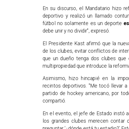
En su discurso, el Mandatario hizo re
deportivo y realizó un llamado contun
fútbol no solamente es un deporte
es
debe unir y no dividir", expresó.
El Presidente Kast afirmó que la nueva
de los clubes, evitar conflictos de inte
que un dueño tenga dos clubes que co
multipropiedad que introduce la reform
Asimismo, hizo hincapié en la impor
recintos deportivos. "Me tocó llevar 
partido de hockey americano, por tod
compartió.
En el evento, el jefe de Estado instó 
los grandes clubes merecen contar
preguntar ‘¿dónde está tu estadio?’ Est