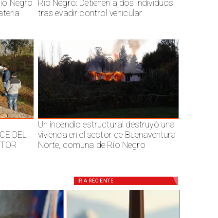
ío Negro
Rio Negro: Detienen a dos individuos
ateria
tras evadir control vehicular
Un incendio estructural destruyó una
CE DEL
vivienda en el sector de Buenaventura
CTOR
Norte, comuna de Río Negro
IR A
RECIENTE