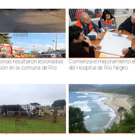
onas resultaron lesionadas
Comienza el mejoramiento el
isión en la comuna de Río
del Hospital de Río Negro