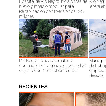
Hospital de Río Negro inicia obras de
Rio Negr
nuevo gimnasio modular para
leñera en
Rehabilitación con inversión de $88
millones
Río Negro realizará simulacro
Municipi
comunal de emergencia escolar el 24
de traba
de junio con 4 establecimientos
empresa 
desuso
RECIENTES