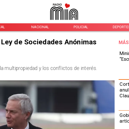
CAL
NACIONAL
POLICIAL
DEPORTE
 Ley de Sociedades Anónimas
MÁS
Mini
“Esc
 multipropiedad y los conflictos de interés.
Cort
anul
Cla
Gobi
art