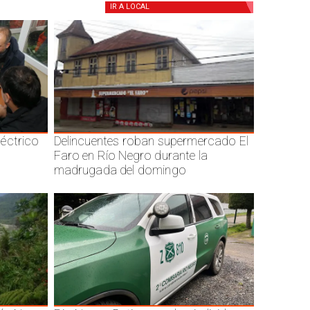
IR A
LOCAL
éctrico
Delincuentes roban supermercado El
Faro en Río Negro durante la
madrugada del domingo