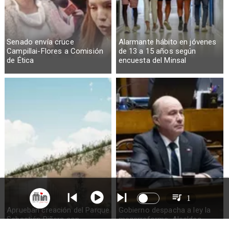
Senado envía cruce
Alarmante hábito en jóvenes
Campillai-Flores a Comisión
de 13 a 15 años según
de Ética
encuesta del Minsal
1
Aprueban creación del Parque
Gobierno despacha a ley la
Sebastián Piñera con
megarreforma: Alcaldes
inversión de $4 mil millones
recurrirán al TC