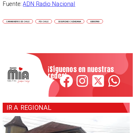
Fuente:
ADN Radio Nacional
CARABINEROS DE CHILE
PDI CHILE
SEGURIDAD CIUDADANA
GOBIERNO
¡Síguenos en nuestras
redes!
IR A
REGIONAL