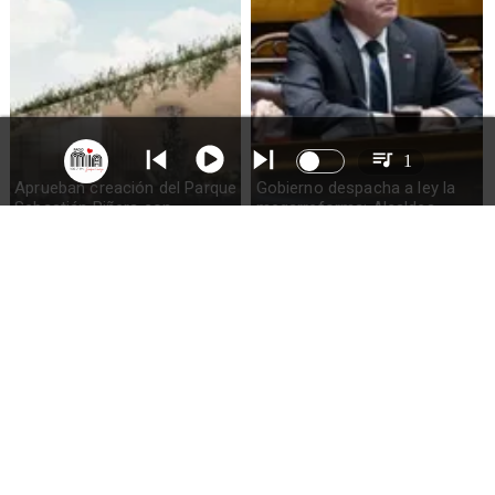
1
Aprueban creación del Parque
Gobierno despacha a ley la
Sebastián Piñera con
megarreforma: Alcaldes
inversión de $4 mil millones
recurrirán al TC