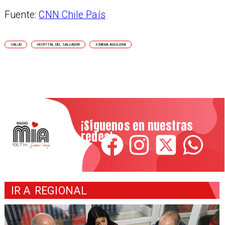
Fuente:
CNN Chile País
SALUD
HOSPITAL DEL SALVADOR
XIMENA AGUILERA
¡Síguenos en nuestras
redes!
IR A
REGIONAL