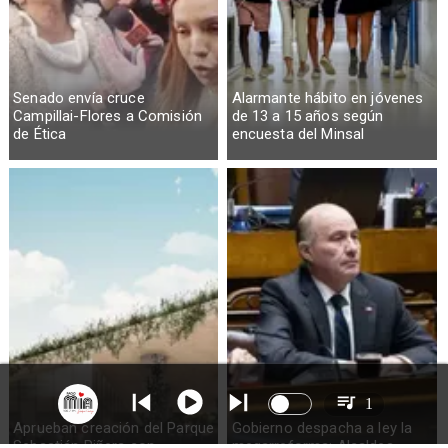
Senado envía cruce
Alarmante hábito en jóvenes
Campillai-Flores a Comisión
de 13 a 15 años según
de Ética
encuesta del Minsal
1
Aprueban creación del Parque
Gobierno despacha a ley la
Sebastián Piñera con
megarreforma: Alcaldes