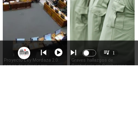
1
Proyecto Ley Mordaza 2.0:
Graves hallazgos de
penas de cárcel para
Contraloría en Carabineros
periodistas y fuentes
por dobles contratos y falta
de control