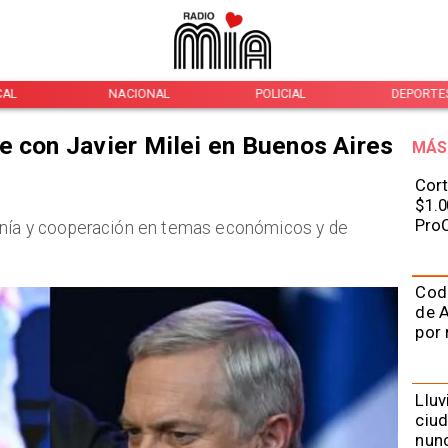
CAL
NACIONAL
POLICIAL
DEPORTE
e con Javier Milei en Buenos Aires
MÁS
Cort
$1.0
ProC
anía y cooperación en temas económicos y de
Cod
de A
por 
Lluv
ciu
nunc