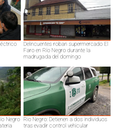
éctrico
Delincuentes roban supermercado El
Faro en Río Negro durante la
madrugada del domingo
ío Negro
Rio Negro: Detienen a dos individuos
ateria
tras evadir control vehicular