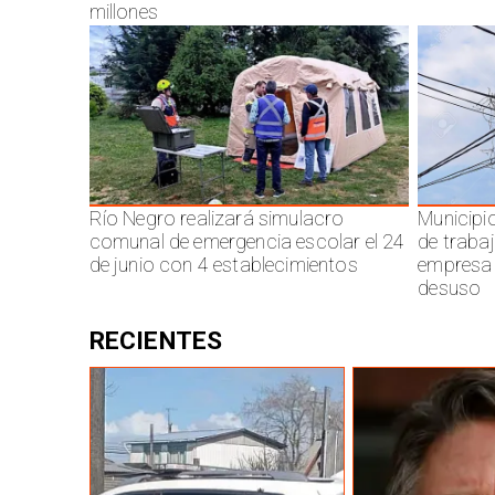
millones
Río Negro realizará simulacro
Municipi
comunal de emergencia escolar el 24
de traba
de junio con 4 establecimientos
empresa 
desuso
RECIENTES