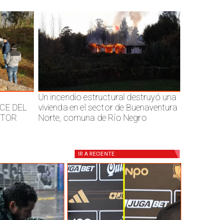
Un incendio estructural destruyó una
CE DEL
vivienda en el sector de Buenaventura
CTOR
Norte, comuna de Río Negro
IR A
RECIENTE