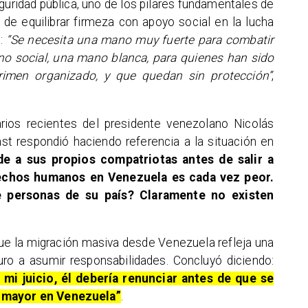
uridad pública, uno de los pilares fundamentales de
de equilibrar firmeza con apoyo social en la lucha
s:
“Se necesita una mano muy fuerte para combatir
no social, una mano blanca, para quienes han sido
crimen organizado, y que quedan sin protección”
,
rios recientes del presidente venezolano Nicolás
ast respondió haciendo referencia a la situación en
de a sus propios compatriotas antes de salir a
erechos humanos en Venezuela es cada vez peor.
 personas de su país? Claramente no existen
que la migración masiva desde Venezuela refleja una
uro a asumir responsabilidades. Concluyó diciendo:
mi juicio, él debería renunciar antes de que se
a mayor en Venezuela”
.