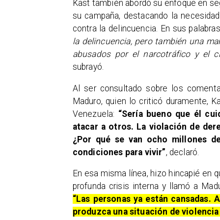
Kast también abordó su enfoque en seg
su campaña, destacando la necesidad 
contra la delincuencia. En sus palabra
la delincuencia, pero también una ma
abusados por el narcotráfico y el 
subrayó.
Al ser consultado sobre los comenta
Maduro, quien lo criticó duramente, K
Venezuela:
“Sería bueno que él cui
atacar a otros. La violación de d
¿Por qué se van ocho millones de
condiciones para vivir”
, declaró.
En esa misma línea, hizo hincapié en 
profunda crisis interna y llamó a Mad
“Las personas ya están cansadas. A 
produzca una situación de violenci