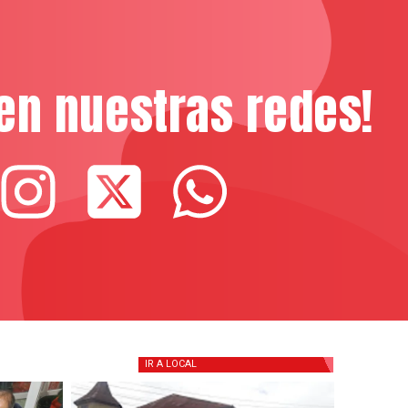
en nuestras redes!
IR A
LOCAL