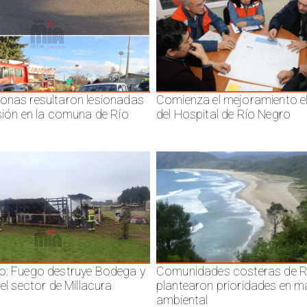
onas resultaron lesionadas
Comienza el mejoramiento el
isión en la comuna de Río
del Hospital de Río Negro
o: Fuego destruye Bodega y
Comunidades costeras de R
 el sector de Millacura
plantearon prioridades en m
ambiental