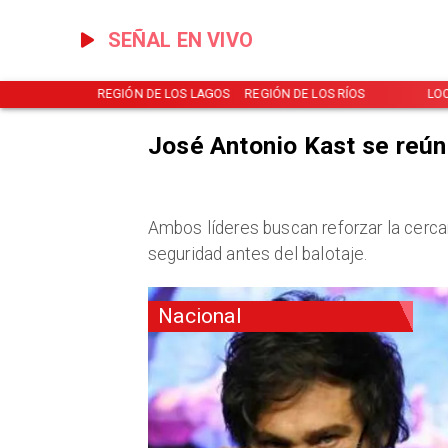
SEÑAL EN VIVO
NOTICIAS
REGIÓN DE LOS LAGOS
REGIÓN DE LOS RÍOS
LO
José Antonio Kast se reún
Ambos líderes buscan reforzar la cerc
seguridad antes del balotaje.
Nacional