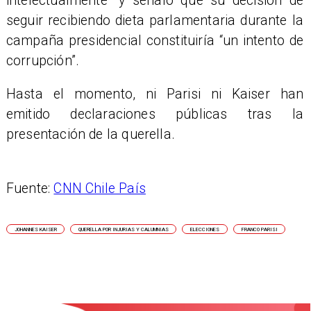
intelectualmente” y señaló que su decisión de
seguir recibiendo dieta parlamentaria durante la
campaña presidencial constituiría “un intento de
corrupción”.
Hasta el momento, ni Parisi ni Kaiser han
emitido declaraciones públicas tras la
presentación de la querella.
​Fuente:
CNN Chile País
JOHANNES KAISER
QUERELLA POR INJURIAS Y CALUMNIAS
ELECCIONES
FRANCO PARISI