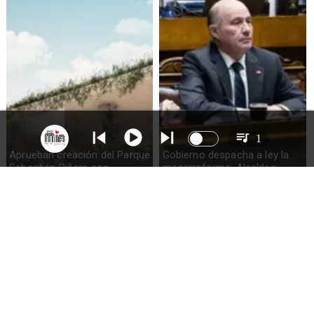
1
Aprueban creación del Parque
Gobierno despacha a ley la
Sebastián Piñera con
megarreforma: Alcaldes
inversión de $4 mil millones
recurrirán al TC