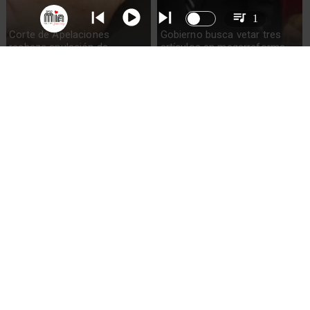
1
Corte de Apelaciones
Gobierno busca vetar tres
rechaza anulación de
artículos en megarreforma
absolución de Claudio Crespo
Sueldos millonarios en
Alvarado descarta reintegro
superintendencias: 46
de exsubsecretario de
funcionarios ganan igual o
Hacienda y anuncia nuevo
más que presidente Kast
titular