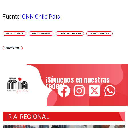
Fuente:
CNN Chile País
PROYECTO DE LEY
ADULTOS MAYORES
CARNET DE IDENTIDAD
VIGENCIA ESPECIAL
CUARTA EDAD
¡Síguenos en nuestras
redes!
IR A
REGIONAL