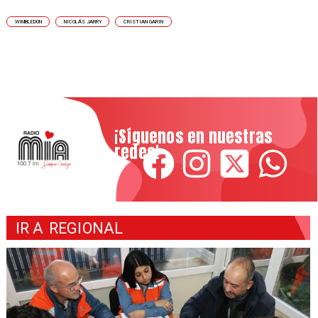
WIMBLEDON
NICOLÁS JARRY
CRISTIAN GARIN
¡Síguenos en nuestras
redes!
IR A
REGIONAL