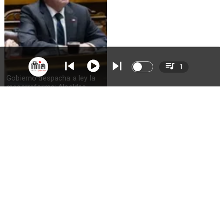
1
Gobierno despacha a ley la
megarreforma: Alcaldes
recurrirán al TC